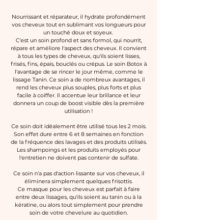
Nourrissant et réparateur, il hydrate profondément
vos cheveux tout en sublimant vos longueurs pour
un touché doux et soyeux.
C'est un soin profond et sans formol, qui nourrit,
répare et améliore l'aspect des cheveux. Il convient
à tous les types de cheveux, qu'ils soient lisses,
frisés, fins, épais, bouclés ou crépus. Le soin Botox à
l'avantage de se rincer le jour même, comme le
lissage
Tanin
. Ce soin a de nombreux avantages, il
rend les cheveux plus souples, plus forts et plus
facile à coiffer. Il accentue leur brillance et leur
donnera un coup de boost visible dès la première
utilisation !
Ce soin doit idéalement être utilisé tous les 2 mois.
Son effet dure entre 6 et 8 semaines en fonction
de la fréquence des lavages et des produits utilisés.
Les shampoings et les produits employés pour
l'entretien ne doivent pas contenir de sulfate.
Ce soin n'a pas d'action lissante sur vos cheveux, il
éliminera simplement quelques frisottis.
Ce masque pour les cheveux est parfait à faire
entre deux lissages, qu'ils soient au tanin ou à la
kératine, ou alors tout simplement pour prendre
soin de votre chevelure au quotidien.