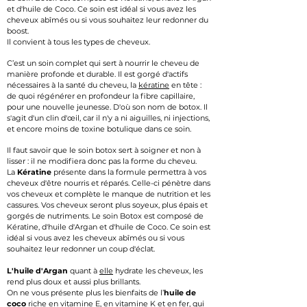
et d'huile de Coco. Ce soin est idéal si vous avez les
cheveux abîmés ou si vous souhaitez leur redonner du
boost.
Il convient à tous les types de cheveux.
C’est un soin complet qui sert à nourrir le cheveu de
manière profonde et durable. Il est gorgé d'actifs
nécessaires à la santé du cheveu,
la
ké
ratine
en tête :
de quoi régénérer en profondeur la fibre capillaire,
pour une nouvelle jeunesse. D'où son nom de botox. Il
s'agit d'un clin d'œil, car il n'y a ni aiguilles, ni injections,
et encore moins de toxine botulique dans ce soin.
Il faut savoir que le soin botox sert à soigner et non à
lisser : il ne modifiera donc pas la forme du cheveu.
La
Kératine
présente dans la formule permettra à vos
cheveux d'être nourris et réparés. Celle-ci pénètre dans
vos cheveux et complète le manque de nutrition et les
cassures.
Vos cheveux seront plus soyeux, plus épais et
gorgés de nutriments. Le soin Botox est composé de
Kératine, d'huile d'Argan et d'huile de Coco. Ce soin est
idéal si vous avez les cheveux abîmés ou si vous
souhaitez leur redonner un coup d'éclat.
L'huile d'Argan
quant à
elle
hydrate les cheveux, les
rend plus doux et aussi plus brillants.
On ne vous présente plus les bienfaits de l’
huile de
coco
riche en vitamine E, en vitamine K et en fer,
qui