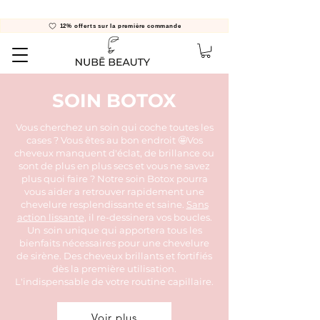
12% offerts sur la première commande
SOIN BOTOX
Vous cherchez un soin qui coche toutes les
cases ? Vous êtes au bon endroit 🤩Vos
cheveux manquent d'éclat, de brillance ou
sont de plus en plus secs et vous ne savez
plus quoi faire ? Notre soin Botox pourra
vous aider a retrouver rapidement une
chevelure resplendissante et saine.
Sans
action lissante
, il re-dessinera vos boucles.
Un
soin unique qui appo
r
tera tous les
bienfaits nécessaires pour une chevelure
de sirène. Des cheveux brillants et fortifiés
dès la première utilisation.
L'indispensable de votre routine capillaire.
Voir plus