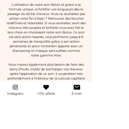
L'utilisation de notre soin Botox et grâce à sa
formule unique va fortifier vos longueurs dès le
passage du sèche cheveux. Vous ne souhaitez pas
utiliser votre fer à lisser ? Retrouvez des boucles
redéfinies et rebondies. Si vous souhaitez avoir des
cheveux très souples et brillants vous avez fait le
bon choix en choisissant notre soin Botox. Ce soin
est sans action lissante, vous profiterez jusqu'à 8
semaines de tranquillité grâce à son action
pénétrante et selon l'entretien apporté avec un
shampoing et masque sans sulfate comme
notre
gamme Aloe.
Vous n'aurez également plus besoin de faire des
bains d'huile, inutile de surcharger vos cheveux
après l'application de ce soin.
Il va pénétrer très
profondément à l'intérieur de la cuticule capillaire
et viendra ainsi combler toutes les zones abîmées
et déshydratées pour un résultat comme chez le
coiffeur. Vos cheveux retrouveront Force,
Instagram
12% offerts
E-mail
Résistance et Brillance !
À QUI S'ADRESSE CE SOIN?
Le soin convient à tous les types de