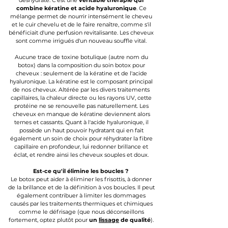
déshydrate. C'est
une
véritable thérapie qui
combine kératine et acide hyaluronique
. Ce
mélange permet de nourrir intensément le cheveu
et le cuir chevelu et de le faire renaître, comme s'il
bénéficiait d'une perfusion revitalisante. Les cheveux
sont comme irrigués d'un nouveau souffle vital
.
Aucune trace de toxine botulique (autre nom du
botox) dans la composition du soin botox pour
cheveux : seulement de la kératine et de l'acide
hyaluronique. La kéra
tine est le composant principal
de nos cheveux. Altérée par les divers traitements
capillaires, la chaleur directe ou les rayons UV, cette
protéine ne se renouvelle pas naturellement. Les
cheveux en manque de kératine deviennent alors
ternes et cassants. Quant à l'acide hyaluronique, il
possède un haut pouvoir hydratant qui en fait
également un soin de choix pour réhydrater la fibre
capillaire en profondeur, lui redonner brillance et
éclat, et rendre ainsi les cheveux souples et doux.
Est-ce qu'il élimine les boucles ?
Le botox peut aider à éliminer les frisottis, à donner
de la brillance et de la définition à vos boucles. Il peut
également contribuer à limiter les dommages
causés par les traitements thermiques et chimiques
comme le défrisage (que nous déconseillons
fortement, optez plutôt pour
un
lissage
de qualité
).