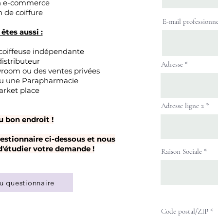
en e-commerce
n de coiffure
E-mail professionne
êtes aussi :
 coiffeuse indépendante
distributeur
Adresse
wroom ou des ventes
privées
ou une Parapharmacie
arket place
Adresse ligne 2
u bon endroit !
estionnaire ci-dessous et nous
 d'étudier votre demande !
Raison Sociale
u questionnaire
Code postal/ZIP