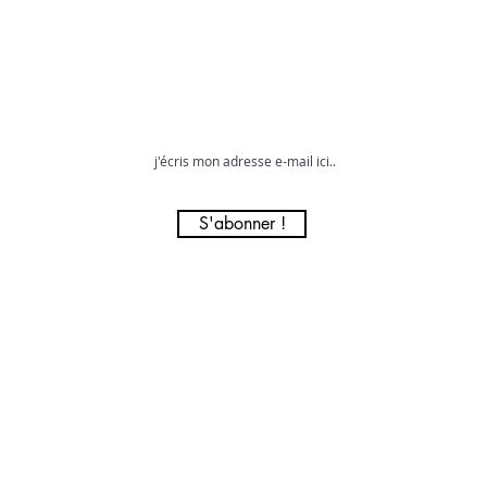
viez-vous que « NUBE » (Nu.be) signifie « Nuage » en espagno
vous informé(e) de nos nouveautés et de nos offres exclusives 
inscrivant à notre newsletter !
Profitez de 12% offerts sur votre première commande !
S'abonner !
NUBĒ BEAUTY
COLLABORATION
Nos parutions
Devenir revendeur
Mentions légales
Devenir ambassadeur
Tous nos produits
Devenir testeuses produits
FAQ
Où nous trouver ?