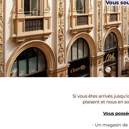
Vous sou
Si vous êtes arrivés jusqu'i
plaisent et nous en s
Vous posséd
- Un magasin de