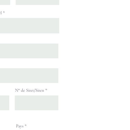
l
N° de Siret/Siren
Pays