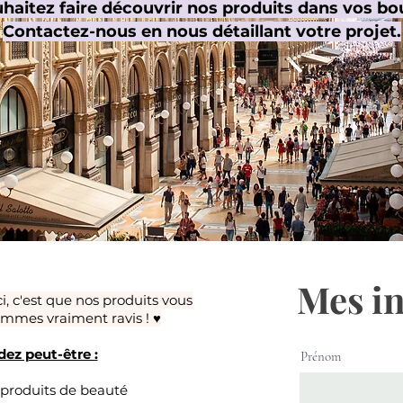
haitez faire découvrir nos
produits dans vos
bo
Contactez-nous en nous détaillant votre projet.
Mes i
ci, c'est que nos produits vous
ommes vraiment ravis ! ♥︎
ez peut-être :
Prénom
 produits de beauté