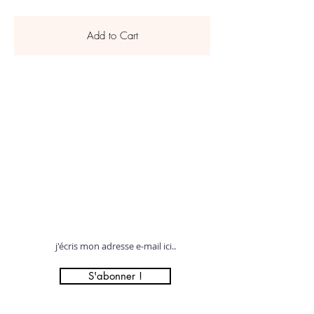
Add to Cart
REJOIGNEZ NOTRE
COMMUNAUTÉ !
Saviez-vous que « NUBE » (Nu.be)
signifie « Nuage » en espagnol ?
Tenez-vous informé(e) de nos nouveautés
et de nos offres exclusives en vous
inscrivant à notre newsletter !
Profitez de 12% offerts sur votre première commande !
S'abonner !