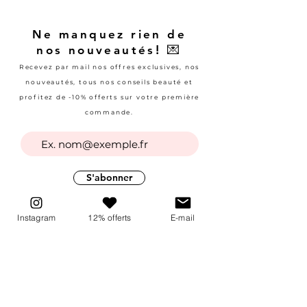
Ne manquez rien de
! 💌
nos nouveautés
Recevez par mail nos offres exclusives, nos
nouveautés, tous nos conseils beauté et
profitez de -10% offerts sur votre première
commande.
S'abonner
Instagram
12% offerts
E-mail