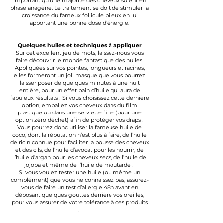
important qu’une majorité des
cheveux
soient en
phase anagène. Le traitement se doit de stimuler la
croissance du fameux follicule pileux en lui
apportant une bonne dose d’énergie.
Quelques huiles et techniques à appliquer
Sur cet excellent jeu de mots, laissez-nous vous
faire découvrir le monde fantastique des huiles.
Appliquées sur vos pointes, longueurs et racines,
elles formeront un joli masque que vous pourrez
laisser poser de quelques minutes à une nuit
entière, pour un effet bain d’huile qui aura de
fabuleux résultats ! Si vous choisissez cette dernière
option, emballez vos
cheveux
dans du film
plastique ou dans une serviette fine (pour une
option zéro déchet) afin de protéger vos draps !
Vous pourrez donc utiliser la fameuse huile de
coco, dont la réputation n’est plus à faire, de l’huile
de ricin connue pour faciliter la pousse des cheveux
et des cils, de l’huile d’avocat pour les nourrir, de
l’huile d’argan pour les cheveux secs, de l’huile de
jojoba et même de l’huile de moutarde !
Si vous voulez tester une huile (ou même un
complément) que vous ne connaissez pas, assurez-
vous de faire un test d’allergie 48h avant en
déposant quelques gouttes derrière vos oreilles,
pour vous assurer de votre tolérance à ces produits
!