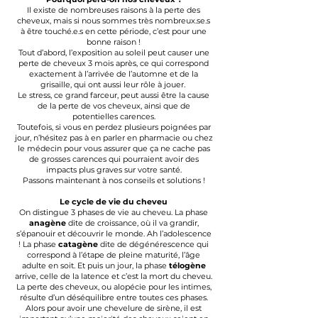
Il existe de nombreuses raisons à la
perte des
cheveux
, mais si nous sommes très nombreux.se.s
à être touché.e.s en cette période, c’est pour une
bonne raison !
Tout d’abord, l’exposition au soleil peut causer une
perte de cheveux 3 mois après, ce qui correspond
exactement à l’arrivée de l’automne et de la
grisaille, qui ont aussi leur rôle à jouer.
Le stress, ce grand farceur, peut aussi être la cause
de la perte de vos cheveux, ainsi que de
potentielles carences.
Toutefois, si vous en perdez plusieurs poignées par
jour, n’hésitez pas à en parler en pharmacie ou chez
le médecin pour vous assurer que ça ne cache pas
de grosses carences qui pourraient avoir des
impacts plus graves sur votre santé.
Passons maintenant à nos conseils et solutions !
Le cycle de vie du cheveu
On distingue 3 phases de vie au cheveu. La phase
anagène
dite de croissance, où il va grandir,
s’épanouir et découvrir le monde. Ah l’adolescence
! La phase
catagène
dite de dégénérescence qui
correspond à l’étape de pleine maturité, l’âge
adulte en soit. Et puis un jour, la phase
télogène
arrive, celle de la latence et c’est la mort du cheveu.
La perte des cheveux, ou alopécie pour les intimes,
résulte d’un déséquilibre entre toutes ces phases.
Alors pour avoir une chevelure de sirène, il est