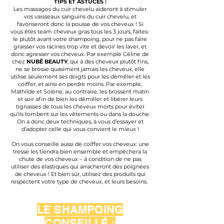
TIPS ET ASTUCES :
Les massages du cuir chevelu aideront à stimuler
vos vaisseaux sanguins du cuir chevelu, et
favoriseront donc la pousse de vos cheveux ! Si
vous êtes team cheveux gras tous les 3 jours, faites-
le plutôt avant votre shampoing, pour ne pas faire
graisser vos racines trop vite et devoir les laver, et
donc agresser vos cheveux. Par exemple Céline de
chez
NUBĒ BEAUTY
, qui à des cheveux plutôt fins,
ne se brosse quasiment jamais les cheveux, elle
utilise seulement ses doigts pour les démêler et les
coiffer, et ainsi en perdre moins. Par exemple,
Mathilde et Solène, au contraire, les brossent matin
et soir afin de bien les démêler et libérer leurs
tignasses
de tous les cheveux morts pour éviter
qu’ils tombent sur les vêtements ou dans la douche.
On a donc deux techniques, à vous d’essayer et
d’adopter celle qui vous convient le mieux !
On vous conseille aussi de coiffer vos cheveux: une
tresse les tiendra bien ensemble et empêchera la
chute de vos cheveux – à condition de ne pas
utiliser des élastiques qui arracheront des poignées
de cheveux ! Et bien sûr, utilisez des produits qui
respectent votre type de cheveux, et leurs besoins.
LE SHAMPOING
CONS
EILLÉ :