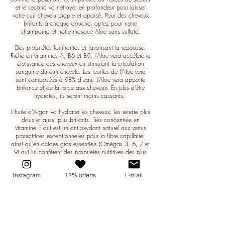
et le second va nettoyer en profondeur pour laisser
votre cuir chevelu propre et apaisé. Pour des cheveux
brillants à chaque douche, optez pour notre
shampoing et notre masque Aloe sans sulfate.
Des propriétés fortifiantes et favorisant la repousse.
Riche en
vitamines
A, B6 et B9, l'Aloe vera accélère la
croissance des cheveux en stimulant la circulation
sanguine du cuir chevelu. Les feuilles de l’Aloe vera
sont composées à 98% d'eau. L’Aloe vera apporte
brillance et de la force aux cheveux. En plus d’être
hydratés, ils seront moins cassants.
L'huile d'Argan va hydrater les cheveux, les rendre plus
doux et aussi plus brillants. Très concentrée en
vitamine E qui est un antioxydant naturel aux vertus
protectrices exceptionnelles pour la fibre capillaire,
ainsi qu'en acides gras essentiels (Omégas 3, 6, 7 et
9) qui lui confèrent des propriétés nutritives des plus
utiles.
Pour co-créer avec nous les futures formules de demain
Instagram
12% offerts
E-mail
et les tester en avant première, rendez-vous
ici.