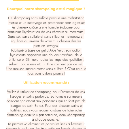
Pourquoi notre shampoing est si magique ?
Ce shampoing sans sulfate procure une hydratation
intense et un nettoyage en profondeur sans agresser
les cheveux grâce à une formule élaborée pour
maintenir l'hydratation de vos cheveux au maximum.
Sans sel, sans sulfate et sans silicones, retrouvez un
équilibre au niveau de votre cuir chevelu dès les
premiers lavages.
Fabriqué à base de gel d'Aloe Vera, son action
hydratante apportera une douceur extrême, de la
brillance et éliminera toutes les impuretés (pollution,
sébum, poussières etc..). Il ne contient pas de sel.
Une mousse intense même sans sulfate ? C'est ce que
nous vous avions promis !
Utilisation recommandé :​
Veillez à utiliser ce shampoing pour l'entretien de vos
lissages et soins profonds. Sa formule sur mesure
convient également aux personnes qui ne font pas de
lissages ou soin Botox. Pour des cheveux sains et
fortifiés, nous vous recommandons de faire votre
shampoing deux fois par semaine, deux shampoings
à chaque douche.
Le premier va éliminer les particules liées à l'extérieur
comme la pollution, les impuretés ou l'excès de sébum